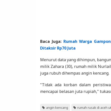
Baca Juga:
Rumah Warga Gampong 
Ditaksir Rp70 Juta
Menurut data yang dihimpun, banguna
milik Zahara (30), rumah milik Nurla
juga rubuh dihempas angin kencang.
"Tidak ada korban dalam peristiwa
mencapai belasan juta rupiah," tukas
angin kencang
rumah rusak di aceh u