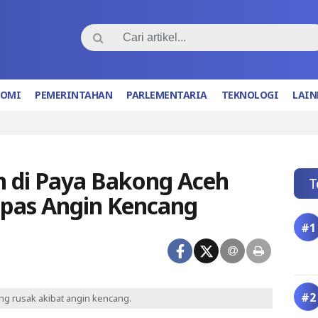
NOMI
PEMERINTAHAN
PARLEMENTARIA
TEKNOLOGI
LAIN
 di Paya Bakong Aceh
T
pas Angin Kencang
g rusak akibat angin kencang.