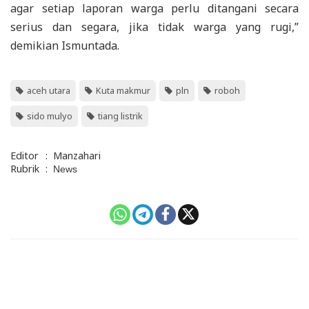
agar setiap laporan warga perlu ditangani secara
serius dan segara, jika tidak warga yang rugi,”
demikian Ismuntada.
aceh utara
Kuta makmur
pln
roboh
sido mulyo
tiang listrik
Editor
:
Manzahari
Rubrik
:
News