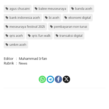
agus chusaini
balee meuseuraya
banda aceh
bank indonesia aceh
bi aceh
ekonomi digital
meseuraya festival 2025
pembayaran non tunai
qris aceh
qris fun walk
transaksi digital
umkm aceh
Editor
:
Muhammad Irfan
Rubrik
:
News